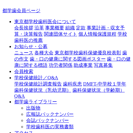
都学歯会員ページ
東京都学校歯科医会について
会長挨拶
沿革
事業概要
組織
定款
事業計画・収支予
算・決算報告
関連団体サイト
個人情報保護規程
学校
歯科医の推薦
お知らせ・公募
ニュース
各種大会
東京都学校歯科保健優良校表彰
歯
の作文
歯・口の健康に関する図画ポスター
歯・口の健
康に関する標語
功労者関係
助成事業
写真募集
会員検索
学校保健統計／Q&A
学校保健統計調査報告
歯科疾患
DMFT-中学校１学年
歯科保健状況（乳幼児期）
歯科保健状況（学齢期）
Q&A
都学歯ライブラリー
出版物
広報誌バックナンバー
会誌バックナンバー
学校歯科医の実務書類
アクセス