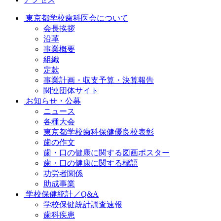
東京都学校歯科医会について
会長挨拶
沿革
事業概要
組織
定款
事業計画・収支予算・決算報告
関連団体サイト
お知らせ・公募
ニュース
各種大会
東京都学校歯科保健優良校表彰
歯の作文
歯・口の健康に関する図画ポスター
歯・口の健康に関する標語
功労者関係
助成事業
学校保健統計／Q&A
学校保健統計調査速報
歯科疾患