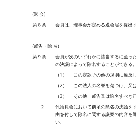
(退 会)
第８条
会員は、理事会が定める退会届を提出
(戒告・除 名)
第９条
会員が次のいずれかに該当するに至っ
の決議によって除名することができる
（1）
この定款その他の規則に違反
（2）
この法人の名誉を傷つけ、又
（3）
その他、戒告又は除名すべき
２
代議員会において前項の除名の決議を
由を付して除名に関する議案の内容を
い。