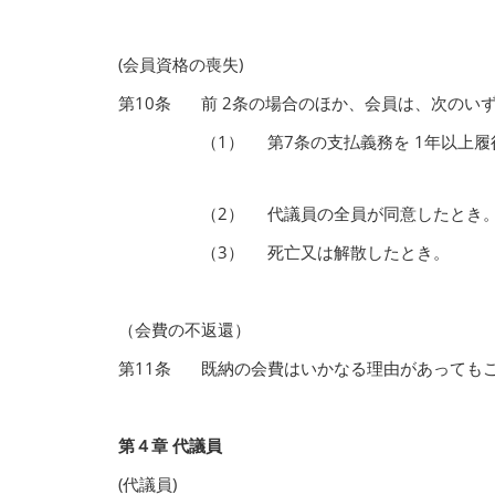
(会員資格の喪失)
第10条
前 2条の場合のほか、会員は、次のい
（1）
第7条の支払義務を 1年以上
（2）
代議員の全員が同意したとき
（3）
死亡又は解散したとき。
（会費の不返還）
第11条
既納の会費はいかなる理由があっても
第４章 代議員
(代議員)