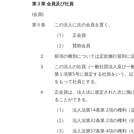
第３章 会員及び社員
(会員)
第５条
この法人に次の会員を置く。
（1）
正会員
（2）
賛助会員
２
前項の種別については定款施行規則に
３
この法人の社員（一般社団法人及び一般
第１項第5号に規定する社員をいう。以
をもって社員とする。
４
正会員は、法人法に規定された次に掲
ることができる。
（1）
法人法第14条第 2項の権利（
（2）
法人法第32条第 2項の権利
（3）
法人法第57条第 4項の権利