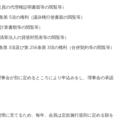
（社員の代理権証明書面等の閲覧等）
52条第 5項の権利（議決権行使書面の閲覧等）
（計算書類等の閲覧等）
利（清算法人の貸借対照表等の閲覧等）
0条第 3項及び第 256条第 3項の権利（合併契約等の閲覧等）
理事会が別に定めるところにより申込みをし、理事会の承認
費用に充てるため、毎年、会員は定款施行規則に定める額を