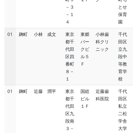
－３
とせ
－１
保育
４
園
01
麹町
小林 成文
東京
東郷
小林歯
千代
都千
パー
科クリ
田区
代田
クビ
ニック
立九
区四
ル５
段中
番町
Ｆ
等教
８－
育学
１
校
01
麹町
近藤 潤平
東京
国総
近藤歯
千代
都千
ビル
科医院
田区
代田
１Ｆ
私立
区九
二松
段南
学舎
３－
大学