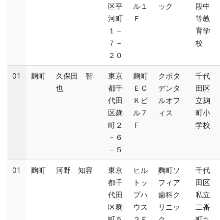
区平
ル１
ック
段中
河町
Ｆ
等教
１－
育学
７－
校
２０
01
麹町
久保田 智
東京
麹町
クボタ
千代
也
都千
ＥＣ
デンタ
田区
代田
Ｋビ
ルオフ
立麹
区麹
ル７
ィス
町小
町２
Ｆ
学校
－６
－５
01
麴町
河野 知容
東京
ヒル
麴町ソ
千代
都千
トッ
フィア
田区
代田
プハ
歯科ク
私立
区麹
ウス
リニッ
二番
町５
２Ｆ
ク
町ち