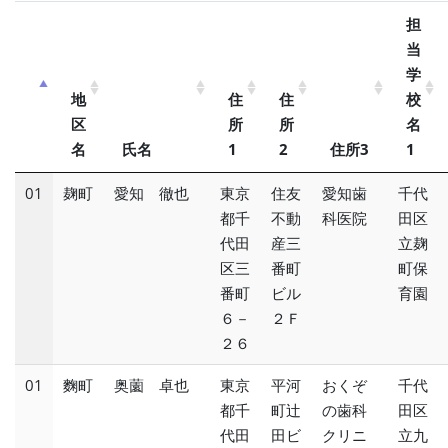
担
当
学
地
住
住
校
区
所
所
名
名
氏名
1
2
住所3
1
01
麹町
愛知 徹也
東京
住友
愛知歯
千代
都千
不動
科医院
田区
代田
産三
立麹
区三
番町
町保
番町
ビル
育園
６－
２Ｆ
２６
01
麴町
奥薗 卓也
東京
平河
おくぞ
千代
都千
町辻
の歯科
田区
代田
田ビ
クリニ
立九