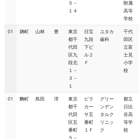
５－
附属
１４
高等
学校
01
麹町
山林 豊
東京
日宝
ユタカ
千代
都千
九段
歯科
田区
代田
下ビ
立富
区九
ル２
士見
段北
Ｆ
小学
１－
校
３－
１
01
麴町
島田 淳
東京
ビラ
グリー
都立
都千
カー
ンデン
日比
代田
サ五
タルク
谷高
区五
番町
リニッ
等学
番町
１Ｆ
ク
校
５－