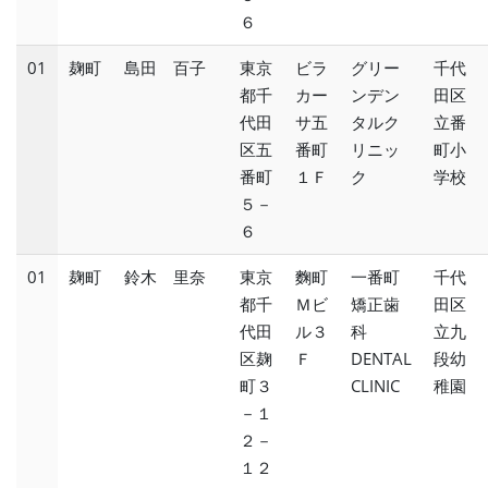
６
01
麹町
島田 百子
東京
ビラ
グリー
千代
都千
カー
ンデン
田区
代田
サ五
タルク
立番
区五
番町
リニッ
町小
番町
１Ｆ
ク
学校
５－
６
01
麹町
鈴木 里奈
東京
麴町
一番町
千代
都千
Ｍビ
矯正歯
田区
代田
ル３
科
立九
区麹
Ｆ
DENTAL
段幼
町３
CLINIC
稚園
－１
２－
１２