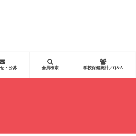
せ・公募
会員検索
学校保健統計／Q&A