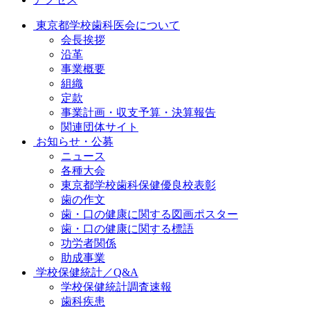
東京都学校歯科医会について
会長挨拶
沿革
事業概要
組織
定款
事業計画・収支予算・決算報告
関連団体サイト
お知らせ・公募
ニュース
各種大会
東京都学校歯科保健優良校表彰
歯の作文
歯・口の健康に関する図画ポスター
歯・口の健康に関する標語
功労者関係
助成事業
学校保健統計／Q&A
学校保健統計調査速報
歯科疾患