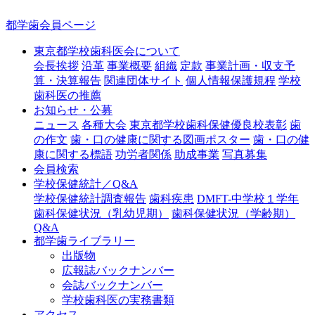
都学歯会員ページ
東京都学校歯科医会について
会長挨拶
沿革
事業概要
組織
定款
事業計画・収支予
算・決算報告
関連団体サイト
個人情報保護規程
学校
歯科医の推薦
お知らせ・公募
ニュース
各種大会
東京都学校歯科保健優良校表彰
歯
の作文
歯・口の健康に関する図画ポスター
歯・口の健
康に関する標語
功労者関係
助成事業
写真募集
会員検索
学校保健統計／Q&A
学校保健統計調査報告
歯科疾患
DMFT-中学校１学年
歯科保健状況（乳幼児期）
歯科保健状況（学齢期）
Q&A
都学歯ライブラリー
出版物
広報誌バックナンバー
会誌バックナンバー
学校歯科医の実務書類
アクセス