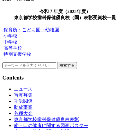
令和７年度（2025年度）
東京都学校歯科保健優良校（園）表彰受賞校一覧
保育所・こども園・幼稚園
小学校
中学校
高等学校
特別支援学校
検索する
Contents
ニュース
写真募集
功労関係
助成事業
各種大会
東京都学校歯科保健優良校表彰
歯・口の健康に関する図画ポスター