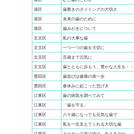
港区
歯磨きのタイミングの大切さ
港区
未来の歯のために
港区
歯みがきについて
文京区
私の大事な歯
文京区
一つ一つの歯を大切に
文京区
百歳まで元気に
文京区
歯とともに歩もう、豊かな人生を・・
墨田区
歯並びは健康の第一歩
墨田区
春休みに起こった悲げき
江東区
歯の病気を調べてみて
江東区
「歯を守る」
江東区
八十歳になっても元気な歯で
江東区
私を一生支えてくれる大切な歯
江東区
どうやって歯は抜け、生えるのか