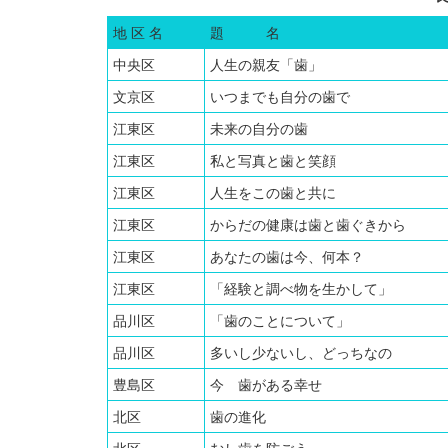
地 区 名
題 名
中央区
人生の親友「歯」
文京区
いつまでも自分の歯で
江東区
未来の自分の歯
江東区
私と写真と歯と笑顔
江東区
人生をこの歯と共に
江東区
からだの健康は歯と歯ぐきから
江東区
あなたの歯は今、何本？
江東区
「経験と調べ物を生かして」
品川区
「歯のことについて」
品川区
多いし少ないし、どっちなの
豊島区
今 歯がある幸せ
北区
歯の進化