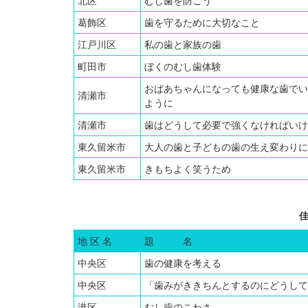
北区
むし歯を防ごう
葛飾区
歯を守るために大切なこと
江戸川区
私の歯と家族の歯
町田市
ぼくのむし歯体験
おばあちゃんになっても健康な歯でい
清瀬市
ように
清瀬市
歯はどうして必要で強くなければいけ
東久留米市
大人の歯と子どもの歯の生え変わりに
東久留米市
きもちよく笑うため
地 区 名
題 名
中央区
歯の健康を考える
中央区
「歯みがききちんとするのにどうして
港区
むし歯のこわさ