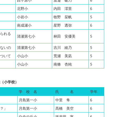
西ヶ原小
渡邉 暖乃
6
北野小
内田 澪里
6
小岩小
牧野 栞帆
5
南成瀬小
星野 透弥
6
られる
清瀬第七小
林田 安優美
5
ないの
清瀬第七小
吉川 綾乃
5
ついて
小山小
荒瀬 美凪
5
小山小
南條 杏純
5
佳（小学校）
学 校 名
氏 名
学年
月島第一小
中里 隼
6
？」
月島第一小
髙橋 美空
6
白金の丘小
坂井田 寧
6