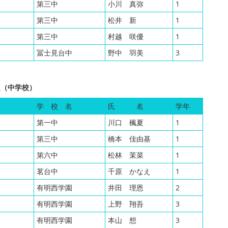
第三中
小川 真弥
1
第三中
松井 新
1
第三中
村越 咲優
1
冨士見台中
野中 羽美
3
良（中学校）
学 校 名
氏 名
学年
第一中
川口 楓夏
1
第三中
橋本 佳由基
1
第六中
松林 茉菜
1
茗台中
千原 かなえ
1
有明西学園
井田 理恩
2
有明西学園
上野 翔吾
3
有明西学園
本山 想
3