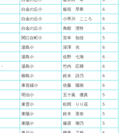
白金の丘小
板垣 早希
6
白金の丘小
小早川 こころ
6
白金の丘小
角館 澄怜
6
関口台町小
宮本 知佳
5
湯島小
深澤 光
6
湯島小
佐野 七海
6
・
湯島小
竹内 応輝
6
柳島小
鈴木 詩乃
6
東吾嬬小
佐藤 陽南
6
明治小
五十嵐 優真
5
東雲小
松岡 りり花
5
東陽小
鈴木 里奈
5
東陽小
篠原 瑚乃
5
東川小
横尾 了梧
6