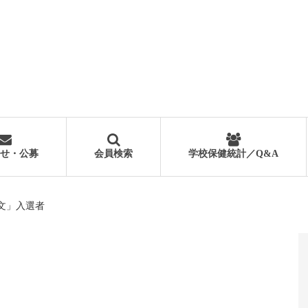
せ・公募
会員検索
学校保健統計／Q&A
文」入選者