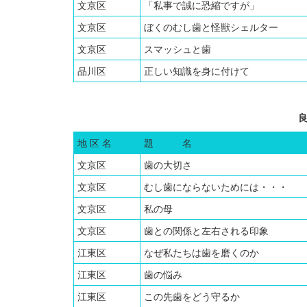
文京区
「私事で誠に恐縮ですが」
文京区
ぼくのむし歯と怪獣シェルター
文京区
スマッシュと歯
品川区
正しい知識を身に付けて
地 区 名
題 名
文京区
歯の大切さ
文京区
むし歯にならないためには・・・
文京区
私の母
文京区
歯との関係と左右される印象
江東区
なぜ私たちは歯を磨くのか
江東区
歯の悩み
江東区
この先歯をどう守るか