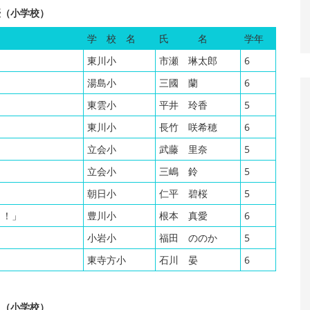
優（小学校）
学 校 名
氏 名
学年
東川小
市瀬 琳太郎
6
湯島小
三國 蘭
6
東雲小
平井 玲香
5
東川小
長竹 咲希穂
6
立会小
武藤 里奈
5
立会小
三嶋 鈴
5
朝日小
仁平 碧桜
5
！！」
豊川小
根本 真愛
6
小岩小
福田 ののか
5
東寺方小
石川 晏
6
良（小学校）