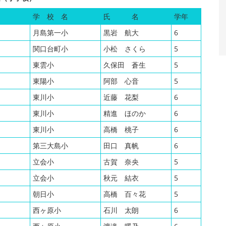
学 校 名
氏 名
学年
月島第一小
黒岩 航大
6
関口台町小
小松 さくら
5
東雲小
久保田 蒼生
5
東陽小
阿部 心音
5
東川小
近藤 花梨
6
東川小
精進 ほのか
6
東川小
高橋 桃子
6
第三大島小
田口 真帆
6
立会小
古賀 奈央
5
立会小
秋元 結衣
5
朝日小
高橋 百々花
5
西ヶ原小
石川 太朗
6