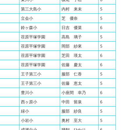
第三大島小
内村 来未
5
立会小
芝 優奈
5
鈴ヶ森小
日吉 優菜
6
荏原平塚学園
高島 璃子
5
荏原平塚学園
岡部 紗來
5
荏原平塚学園
芝田 瑛太
6
荏原平塚学園
佐藤 慶太
6
王子第三小
服部 仁香
5
王子第三小
佐藤 恵太
5
豊川小
小座間 幸乃
6
西ヶ原小
中田 留泉
6
緑小
服部 紗良
5
小岩小
奥村 至大
5
成瀬台小
猪飼 ひかり
6