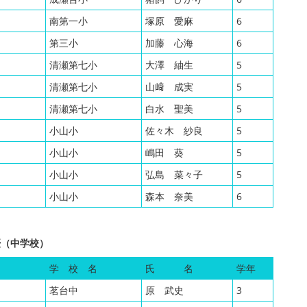
南第一小
塚原 愛麻
6
第三小
加藤 心海
6
清瀬第七小
大澤 紬生
5
清瀬第七小
山﨑 成実
5
清瀬第七小
白水 聖美
5
小山小
佐々木 紗良
5
小山小
嶋田 葵
5
小山小
弘島 菜々子
5
小山小
森本 奈美
6
優（中学校）
学 校 名
氏 名
学年
茗台中
原 武史
3