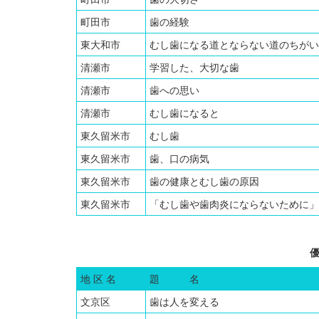
町田市
歯の経験
東大和市
むし歯になる道とならない道のちがい
清瀬市
学習した、大切な歯
清瀬市
歯への思い
清瀬市
むし歯になると
東久留米市
むし歯
東久留米市
歯、口の病気
東久留米市
歯の健康とむし歯の原因
東久留米市
「むし歯や歯肉炎にならないために」
地 区 名
題 名
文京区
歯は人を変える